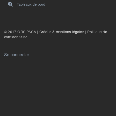
Tableaux de bord
© 2017 ORS PACA |
Crédits & mentions légales
|
Politique de
confidentialité
User account menu
Se connecter