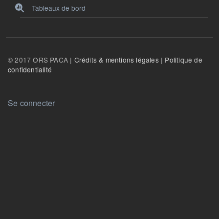
Tableaux de bord
© 2017 ORS PACA |
Crédits & mentions légales
|
Politique de
confidentialité
User account menu
Se connecter