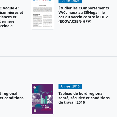
Année :
2025
 Vague 4 :
Étudier les COmportements
isonnières et
VACcinaux au SÉNégal : le
iences et
cas du vaccin contre le HPV
 dernière
(ECOVACSEN-HPV)
ccinale
Année :
2016
d régional
Tableau de bord régional
 et conditions
santé, sécurité et conditions
de travail 2016