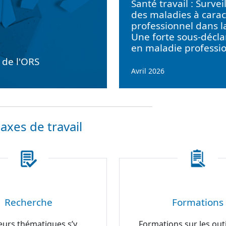
Santé travail : Survei
des maladies à carac
professionnel dans l
Une forte sous-décla
en maladie professi
e de l'ORS
Avril 2026
axes de travail
Recherche
Formations
eurs thématiques s’y
Formations sur les outi