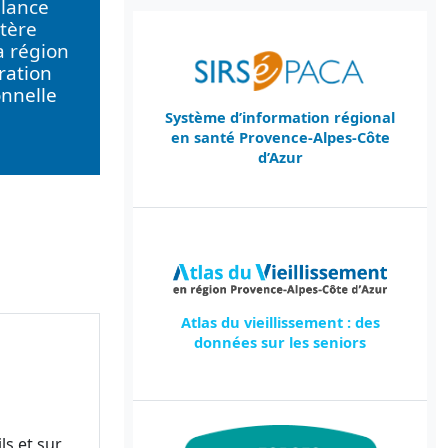
llance
tère
a région
ration
onnelle
Système d’information régional
en santé Provence-Alpes-Côte
d’Azur
Atlas du vieillissement : des
données sur les seniors
ls et sur