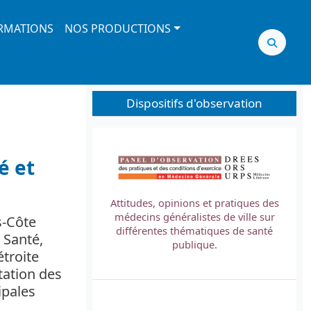
RMATIONS
NOS PRODUCTIONS
Dispositifs d'observation
Image
é et
Attitudes, opinions et pratiques des
médecins généralistes de ville sur
s-Côte
L
différentes thématiques de santé
 Santé,
t
publique.
étroite
tation des
ipales