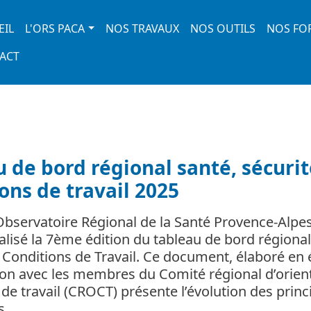
 navigation
EIL
L'ORS PACA
NOS TRAVAUX
NOS OUTILS
NOS FO
ACT
 de bord régional santé, sécurit
ons de travail 2025
’Observatoire Régional de la Santé Provence-Alpe
éalisé la 7ème édition du tableau de bord régional
t Conditions de Travail. Ce document, élaboré en 
ion avec les membres du Comité régional d’orien
de travail (CROCT) présente l’évolution des princ
ns…