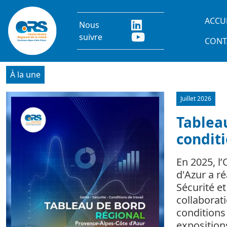
Aller au contenu principal
Main
ACCU
Nous
suivre
CONT
À la une
Juillet 2026
Image
Tableau
conditi
En 2025, l
d'Azur a r
Sécurité e
collaborat
conditions 
expositio