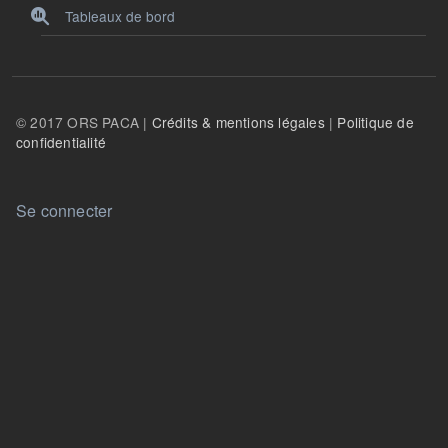
Tableaux de bord
© 2017 ORS PACA |
Crédits & mentions légales
|
Politique de
confidentialité
User account menu
Se connecter