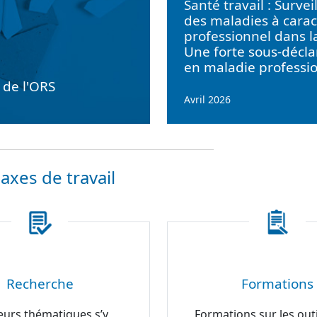
Santé travail : Survei
des maladies à carac
professionnel dans l
Une forte sous-décla
en maladie professi
e de l'ORS
Avril 2026
axes de travail
Recherche
Formations
eurs thématiques s’y
Formations sur les outi