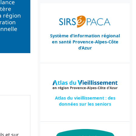
llance
tère
a région
ration
onnelle
Système d’information régional
en santé Provence-Alpes-Côte
d’Azur
Atlas du vieillissement : des
données sur les seniors
ls et sur