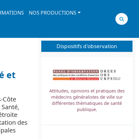
RMATIONS
NOS PRODUCTIONS
Dispositifs d'observation
Image
é et
Attitudes, opinions et pratiques des
médecins généralistes de ville sur
s-Côte
L
différentes thématiques de santé
 Santé,
t
publique.
étroite
tation des
ipales