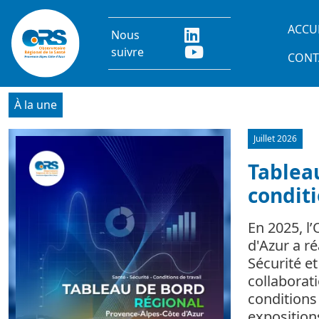
Aller au contenu principal
Main
ACCU
Nous
suivre
CONT
À la une
Juillet 2026
Image
Tableau
conditi
En 2025, l
d'Azur a r
Sécurité e
collaborat
conditions 
expositio