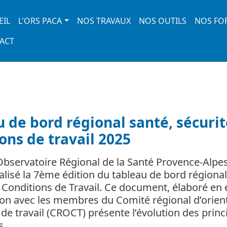
 navigation
EIL
L'ORS PACA
NOS TRAVAUX
NOS OUTILS
NOS FO
ACT
 de bord régional santé, sécurit
ons de travail 2025
’Observatoire Régional de la Santé Provence-Alpe
éalisé la 7ème édition du tableau de bord régional
t Conditions de Travail. Ce document, élaboré en 
ion avec les membres du Comité régional d’orien
de travail (CROCT) présente l’évolution des princ
ns…