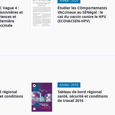
Année :
2025
 Vague 4 :
Étudier les COmportements
isonnières et
VACcinaux au SÉNégal : le
iences et
cas du vaccin contre le HPV
 dernière
(ECOVACSEN-HPV)
ccinale
Année :
2016
d régional
Tableau de bord régional
 et conditions
santé, sécurité et conditions
de travail 2016