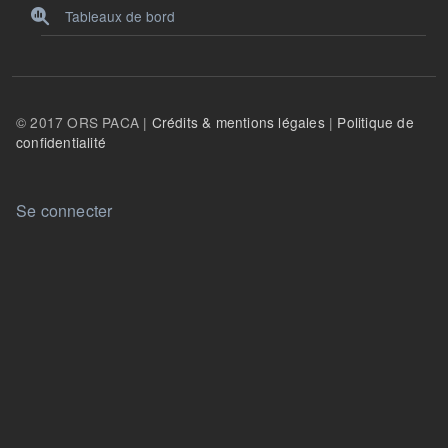
Tableaux de bord
© 2017 ORS PACA |
Crédits & mentions légales
|
Politique de
confidentialité
User account menu
Se connecter