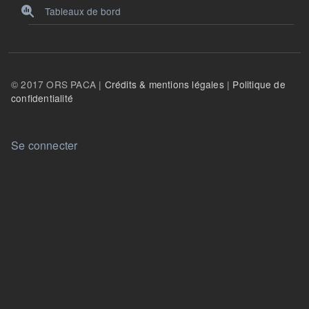
Tableaux de bord
© 2017 ORS PACA |
Crédits & mentions légales
|
Politique de
confidentialité
User account menu
Se connecter