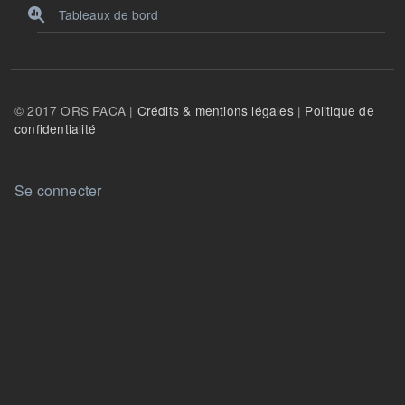
Tableaux de bord
© 2017 ORS PACA |
Crédits & mentions légales
|
Politique de
confidentialité
User account menu
Se connecter