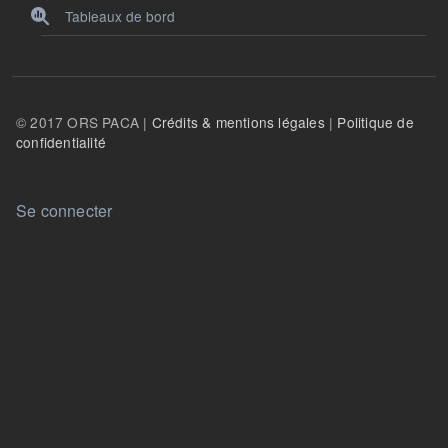
Tableaux de bord
© 2017 ORS PACA |
Crédits & mentions légales
|
Politique de
confidentialité
User account menu
Se connecter