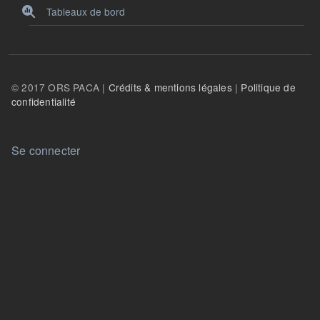
Tableaux de bord
© 2017 ORS PACA |
Crédits & mentions légales
|
Politique de
confidentialité
User account menu
Se connecter