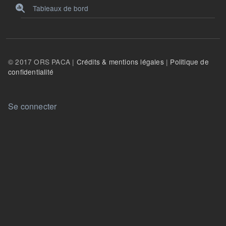
Tableaux de bord
© 2017 ORS PACA |
Crédits & mentions légales
|
Politique de
confidentialité
User account menu
Se connecter