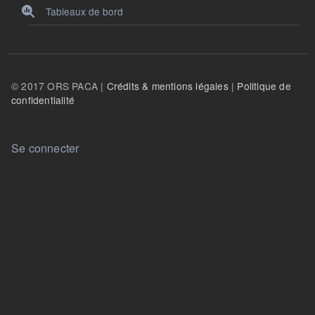
Tableaux de bord
© 2017 ORS PACA |
Crédits & mentions légales
|
Politique de
confidentialité
User account menu
Se connecter