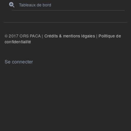
Tableaux de bord
© 2017 ORS PACA |
Crédits & mentions légales
|
Politique de
confidentialité
User account menu
Se connecter