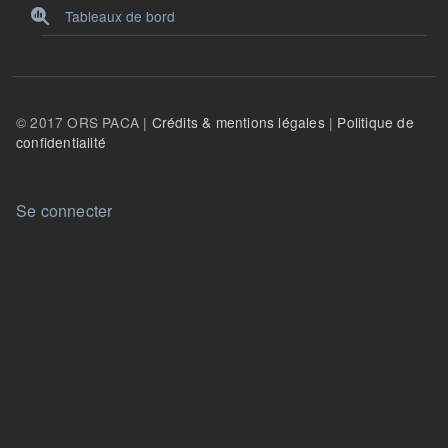
Tableaux de bord
© 2017 ORS PACA |
Crédits & mentions légales
|
Politique de
confidentialité
User account menu
Se connecter