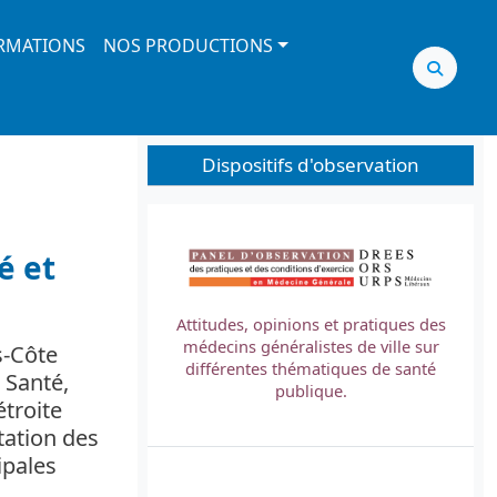
RMATIONS
NOS PRODUCTIONS
Dispositifs d'observation
Image
é et
Attitudes, opinions et pratiques des
médecins généralistes de ville sur
s-Côte
L
différentes thématiques de santé
 Santé,
t
publique.
étroite
tation des
ipales