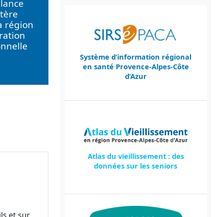
llance
tère
a région
ration
onnelle
Système d’information régional
en santé Provence-Alpes-Côte
d’Azur
Atlas du vieillissement : des
données sur les seniors
ls et sur