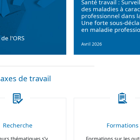
Santé travail : Survei
des maladies à carac
professionnel dans l
Une forte sous-décla
en maladie professi
e de l'ORS
Avril 2026
axes de travail
Recherche
Formations
eurs thématiques s’y
Formations sur les outi