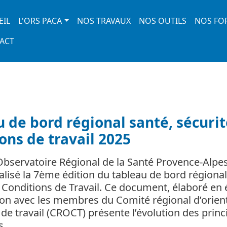
 navigation
EIL
L'ORS PACA
NOS TRAVAUX
NOS OUTILS
NOS FO
ACT
 de bord régional santé, sécurit
ons de travail 2025
’Observatoire Régional de la Santé Provence-Alpe
éalisé la 7ème édition du tableau de bord régional
t Conditions de Travail. Ce document, élaboré en 
ion avec les membres du Comité régional d’orien
de travail (CROCT) présente l’évolution des princ
ns…