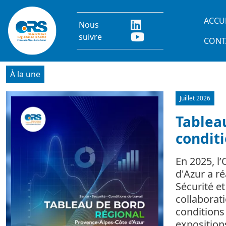
Aller au contenu principal
Main
ACCU
Nous
suivre
CONT
À la une
Juillet 2026
Image
Tableau
conditi
En 2025, l
d'Azur a r
Sécurité e
collaborat
conditions 
expositio