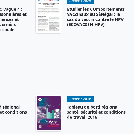
Année :
2025
 Vague 4 :
Étudier les COmportements
isonnières et
VACcinaux au SÉNégal : le
iences et
cas du vaccin contre le HPV
 dernière
(ECOVACSEN-HPV)
ccinale
Année :
2016
d régional
Tableau de bord régional
 et conditions
santé, sécurité et conditions
de travail 2016