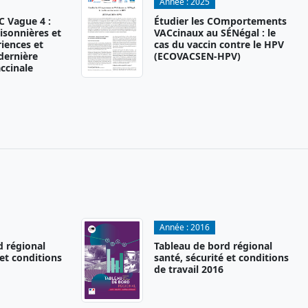
Année :
2025
 Vague 4 :
Étudier les COmportements
isonnières et
VACcinaux au SÉNégal : le
iences et
cas du vaccin contre le HPV
 dernière
(ECOVACSEN-HPV)
ccinale
Année :
2016
d régional
Tableau de bord régional
 et conditions
santé, sécurité et conditions
de travail 2016