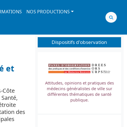
RMATIONS
NOS PRODUCTIONS
Dispositifs d'observation
Image
é et
Attitudes, opinions et pratiques des
médecins généralistes de ville sur
s-Côte
L
différentes thématiques de santé
 Santé,
t
publique.
étroite
tation des
ipales