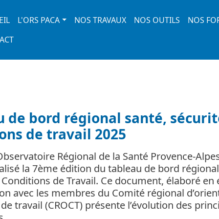
 navigation
EIL
L'ORS PACA
NOS TRAVAUX
NOS OUTILS
NOS FO
ACT
 de bord régional santé, sécurit
ons de travail 2025
’Observatoire Régional de la Santé Provence-Alpe
éalisé la 7ème édition du tableau de bord régional
t Conditions de Travail. Ce document, élaboré en 
ion avec les membres du Comité régional d’orien
de travail (CROCT) présente l’évolution des princ
ns…