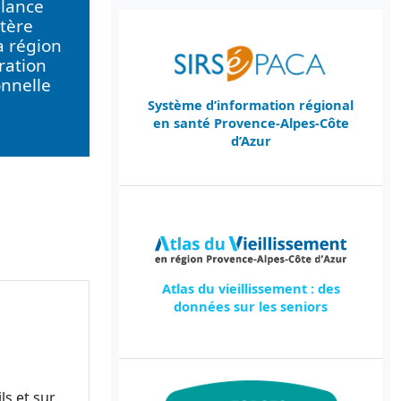
llance
tère
a région
ration
onnelle
Système d’information régional
en santé Provence-Alpes-Côte
d’Azur
Atlas du vieillissement : des
données sur les seniors
ls et sur