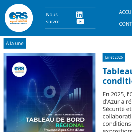
Aller au contenu principal
Main
ACCU
Nous
suivre
CONT
À la une
Juillet 2026
Image
Tableau
conditi
En 2025, l
d'Azur a r
Sécurité e
collaborat
conditions 
expositio