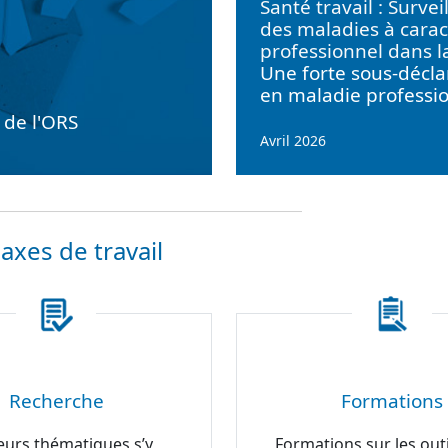
Santé travail : Survei
des maladies à carac
professionnel dans l
Une forte sous-décla
en maladie professi
e de l'ORS
Avril 2026
axes de travail
Recherche
Formations
eurs thématiques s’y
Formations sur les outi