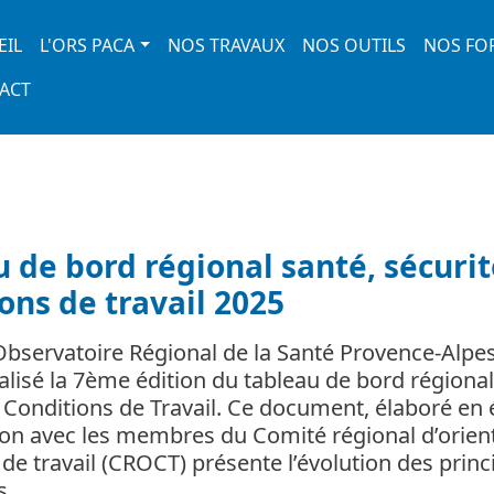
 navigation
EIL
L'ORS PACA
NOS TRAVAUX
NOS OUTILS
NOS FO
ACT
 de bord régional santé, sécurit
ons de travail 2025
’Observatoire Régional de la Santé Provence-Alpe
éalisé la 7ème édition du tableau de bord régional
t Conditions de Travail. Ce document, élaboré en 
ion avec les membres du Comité régional d’orien
de travail (CROCT) présente l’évolution des princ
ns…