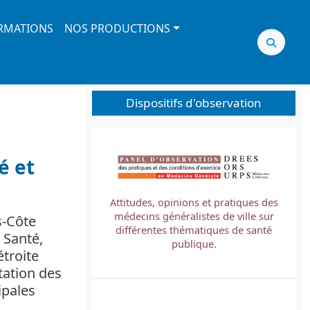
RMATIONS
NOS PRODUCTIONS
Dispositifs d'observation
Image
é et
Attitudes, opinions et pratiques des
médecins généralistes de ville sur
s-Côte
L
différentes thématiques de santé
 Santé,
t
publique.
étroite
tation des
ipales