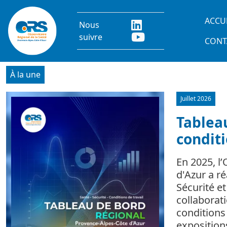
Aller au contenu principal
Main
ACCU
Nous
suivre
CONT
À la une
Juillet 2026
Image
Tableau
conditi
En 2025, l
d'Azur a r
Sécurité e
collaborat
conditions 
expositio