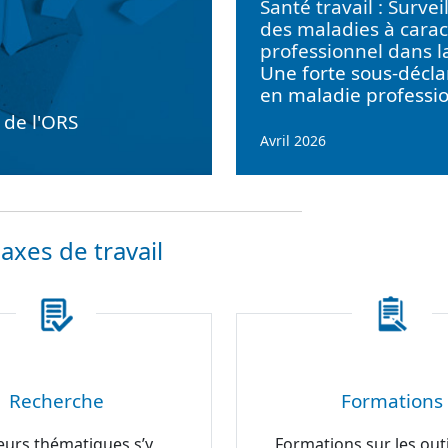
Santé travail : Survei
des maladies à carac
professionnel dans l
Une forte sous-décla
en maladie professi
e de l'ORS
Avril 2026
axes de travail
Recherche
Formations
eurs thématiques s’y
Formations sur les outi