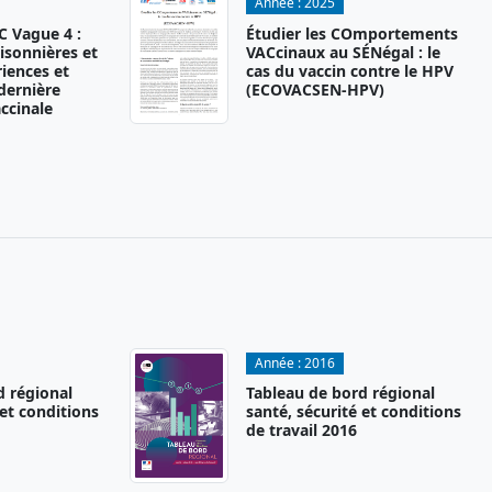
Année :
2025
 Vague 4 :
Étudier les COmportements
isonnières et
VACcinaux au SÉNégal : le
iences et
cas du vaccin contre le HPV
 dernière
(ECOVACSEN-HPV)
ccinale
Année :
2016
d régional
Tableau de bord régional
 et conditions
santé, sécurité et conditions
de travail 2016