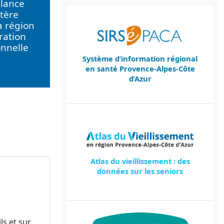
llance
tère
a région
ration
onnelle
Système d’information régional
en santé Provence-Alpes-Côte
d’Azur
Atlas du vieillissement : des
données sur les seniors
ls et sur