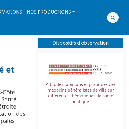
RMATIONS
NOS PRODUCTIONS
Dispositifs d'observation
Image
é et
Attitudes, opinions et pratiques des
médecins généralistes de ville sur
s-Côte
L
différentes thématiques de santé
 Santé,
t
publique.
étroite
tation des
ipales