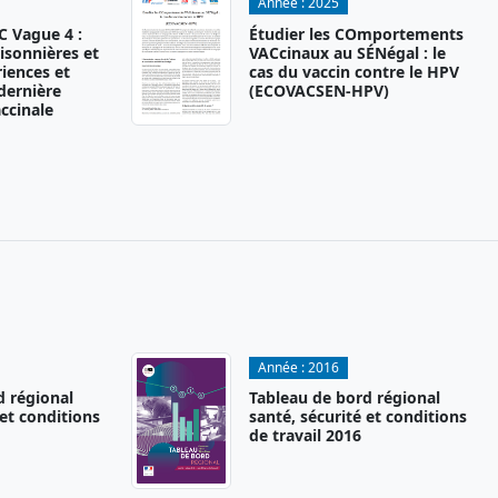
Année :
2025
 Vague 4 :
Étudier les COmportements
isonnières et
VACcinaux au SÉNégal : le
iences et
cas du vaccin contre le HPV
 dernière
(ECOVACSEN-HPV)
ccinale
Année :
2016
d régional
Tableau de bord régional
 et conditions
santé, sécurité et conditions
de travail 2016