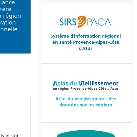
llance
tère
a région
ration
onnelle
Système d’information régional
en santé Provence-Alpes-Côte
d’Azur
Atlas du vieillissement : des
données sur les seniors
ls et sur