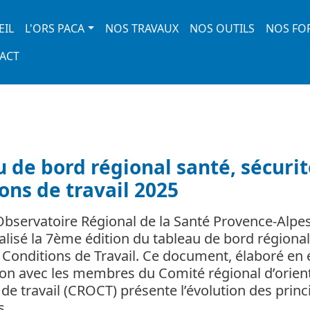
 navigation
EIL
L'ORS PACA
NOS TRAVAUX
NOS OUTILS
NOS FO
ACT
 de bord régional santé, sécurit
ons de travail 2025
’Observatoire Régional de la Santé Provence-Alpe
éalisé la 7ème édition du tableau de bord régional
t Conditions de Travail. Ce document, élaboré en 
ion avec les membres du Comité régional d’orien
de travail (CROCT) présente l’évolution des princ
ns…