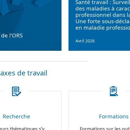
Santé travail : Survei
des maladies à carac
professionnel dans l
Une forte sous-décla
en maladie professi
e de l'ORS
Avril 2026
axes de travail
Recherche
Formations
eurs thématiques s’y
Formations sur les outi