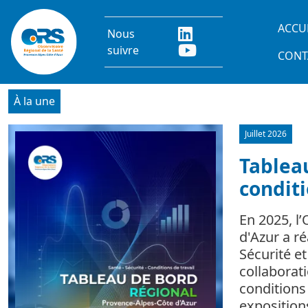
Aller au contenu principal
Main
ACCU
Nous
suivre
CONT
À la une
Juillet 2026
Image
Tableau
conditi
En 2025, l
d'Azur a r
Sécurité e
collaborat
conditions 
expositio