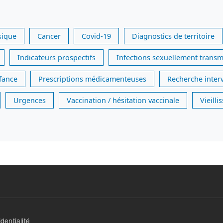
sique
Cancer
Covid-19
Diagnostics de territoire
Indicateurs prospectifs
Infections sexuellement transm
nfance
Prescriptions médicamenteuses
Recherche inter
Urgences
Vaccination / hésitation vaccinale
Vieill
dentialité