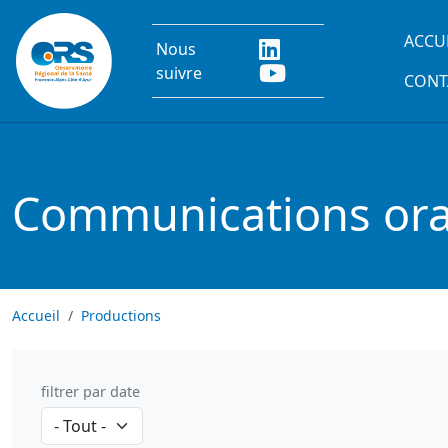
Aller au contenu principal
Main
ACCU
Nous
suivre
CONT
Communications oral
Accueil
Productions
filtrer par date