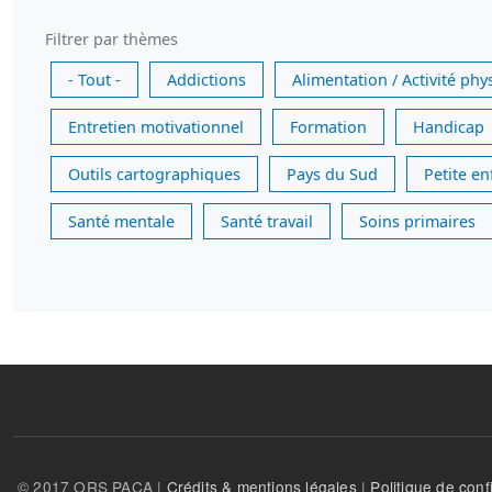
Filtrer par thèmes
- Tout -
Addictions
Alimentation / Activité phy
Entretien motivationnel
Formation
Handicap
Outils cartographiques
Pays du Sud
Petite e
Santé mentale
Santé travail
Soins primaires
© 2017 ORS PACA |
Crédits & mentions légales
|
Politique de confi