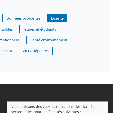
Données probantes
E-santé
issibles
Jeunes et étudiants
ventionnelle
Santé environnement
issement
VIH / Hépatites
Nous utilisons des cookies et traitons des données
User account menu
A
personnelles pour les finalités suivantes :
Se connecter