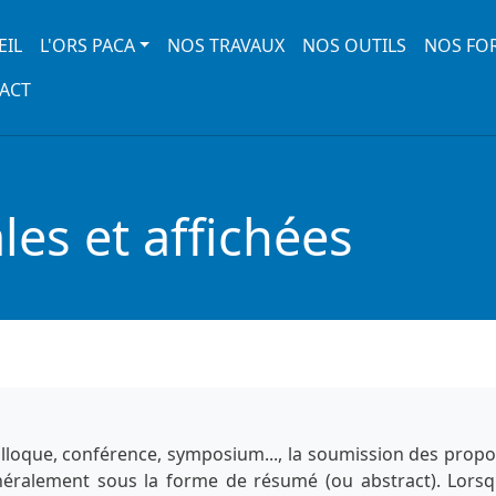
 navigation
EIL
L'ORS PACA
NOS TRAVAUX
NOS OUTILS
NOS FO
ACT
es et affichées
lloque, conférence, symposium..., la soumission des propo
énéralement sous la forme de résumé (ou abstract). Lorsq