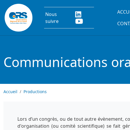
Aller au contenu principal
Main
ACCU
Nous
suivre
CONT
Communications oral
Accueil
Productions
Lors d’un congrès, ou de tout autre évènement, co
d'organisation (ou comité scientifique) se fait g