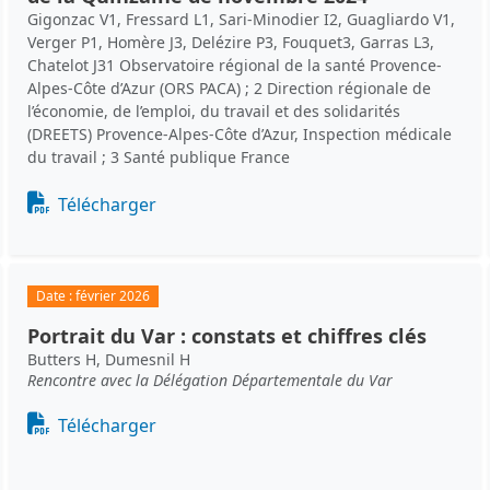
Gigonzac V1, Fressard L1, Sari-Minodier I2, Guagliardo V1,
Verger P1, Homère J3, Delézire P3, Fouquet3, Garras L3,
Chatelot J31 Observatoire régional de la santé Provence-
Alpes-Côte d’Azur (ORS PACA) ; 2 Direction régionale de
l’économie, de l’emploi, du travail et des solidarités
(DREETS) Provence-Alpes-Côte d’Azur, Inspection médicale
du travail ; 3 Santé publique France
Document
Télécharger
Date :
février 2026
Portrait du Var : constats et chiffres clés
Butters H, Dumesnil H
Rencontre avec la Délégation Départementale du Var
Document
Télécharger