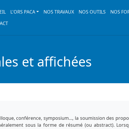
 navigation
EIL
L'ORS PACA
NOS TRAVAUX
NOS OUTILS
NOS FO
ACT
es et affichées
lloque, conférence, symposium..., la soumission des propo
énéralement sous la forme de résumé (ou abstract). Lorsq