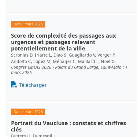
Date :
mars 2026
Score de complexité des passages aux
urgences et passages relevant
potentiellement de la ville
Scronias D, Iriarte L, Diao S, Guagliardo V, Verger P,
Andolfo C, Lopez M, Ménager C, Maillard L, Noel G
Congrès EMOIS 2026 - Palais du Grand Large, Saint-Malo 11
mars 2026
Document
Télécharger
Date :
mars 2026
Portrait du Vaucluse : constats et chiffres
clés
Butters H, Dumesnil H