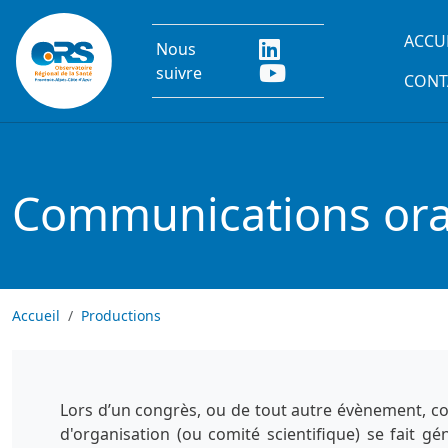
Aller au contenu principal
Main
ACCU
Nous
suivre
CONT
Communications oral
Accueil
Productions
Lors d’un congrès, ou de tout autre évènement, co
d'organisation (ou comité scientifique) se fait g