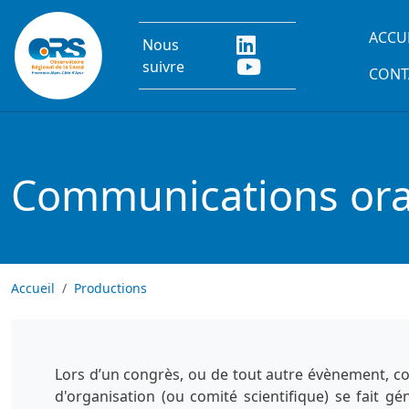
Aller au contenu principal
Main
ACCU
Nous
suivre
CONT
Communications oral
Accueil
Productions
Lors d’un congrès, ou de tout autre évènement, co
d'organisation (ou comité scientifique) se fait g