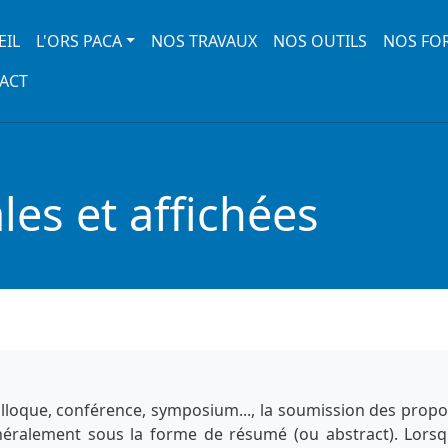
 navigation
EIL
L'ORS PACA
NOS TRAVAUX
NOS OUTILS
NOS FO
ACT
es et affichées
lloque, conférence, symposium..., la soumission des propo
énéralement sous la forme de résumé (ou abstract). Lorsq