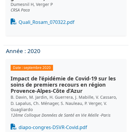
Dumesnil H, Verger P
CRSA Paca
Document
Quali_Rosam_070322.pdf
Année : 2020
Date :
septembre 2020
Impact de l’épidémie de Covid-19 sur les
soins de premiers recours en région
Provence-Alpes-Côte d’Azur
B. Davin, M. Jardin, H. Guerrera, J. Mabille, V. Cassaro,
D. Lapalus, Ch. Ménager, S. Nauleau, P. Verger, V.
Guagliardo
12ème Colloque Données de Santé en Vie Réelle -Paris
Document
diapo-congres-DSVR-Covid.pdf