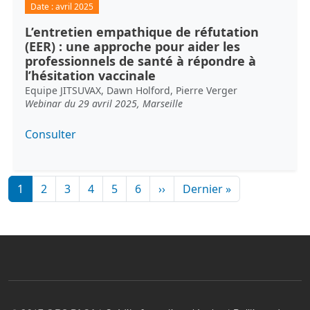
Date :
avril 2025
L’entretien empathique de réfutation
(EER) : une approche pour aider les
professionnels de santé à répondre à
l’hésitation vaccinale
Equipe JITSUVAX, Dawn Holford, Pierre Verger
Webinar du 29 avril 2025, Marseille
Consulter
Pagination
Page suivante
Dernière page
1
2
3
4
5
6
››
Dernier »