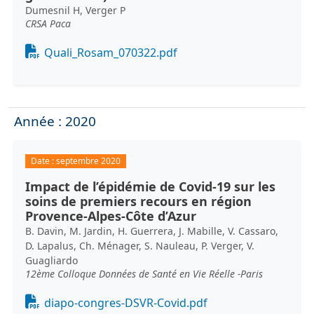
Dumesnil H, Verger P
CRSA Paca
Document
Quali_Rosam_070322.pdf
Année : 2020
Date :
septembre 2020
Impact de l’épidémie de Covid-19 sur les
soins de premiers recours en région
Provence-Alpes-Côte d’Azur
B. Davin, M. Jardin, H. Guerrera, J. Mabille, V. Cassaro,
D. Lapalus, Ch. Ménager, S. Nauleau, P. Verger, V.
Guagliardo
12ème Colloque Données de Santé en Vie Réelle -Paris
Document
diapo-congres-DSVR-Covid.pdf