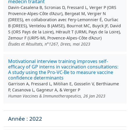
médecin traitant
Davin-Casalena B, Scronias D, Fressard L, Verger P (ORS
Provence-Alpes-Côte d’Azur), Bergeat M, Vergier N
(DREES), en collaboration avec Fery-Lemonnier É, Ourliac
B (DREES), Ventelou B (AMSE), Bournot MC, Buyck JF, David
S (ORS Pays de la Loire), Hérault T (URML Pays de la Loire),
Zemour F (URPS-ML Provence-Alpes-Côte d’Azur)
Études et Résultats, n°1267, Drees, mai 2023
Motivational interview training improves self-
efficacy of GP interns in vaccination consultations:
A study using the Pro-VC-Be to measure vaccine
confidence determinants
Garrison A, Fressard L, Mitilian E, Gosselin V, Berthiaume
P, Casanova L, Gagneur A, & Verger P
Human Vaccines & Immunotherapeutics, 26 Jan 2023
Année : 2022