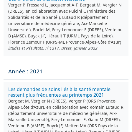
Verger P, Fressard L, Jacquemot A-F, Bergeat M, Vergier N
(DREES), en collaboration avec Pulcini C (ministère des
Solidarités et de la Santé ), Lutaud R (département
universitaire de médecine générale, Aix-Marseille
Université ), Barlet M, Fery-Lemonnier E (DREES), Ventelou
B (AMSE), Buyck J-F, Hérault T (URML Pays de la Loire),
Florence Zemour F (URPS-ML Provence-Alpes-Côte d’Azur)
Études et Résultats, n°1217, Drees, janvier 2022
Année : 2021
Les demandes de soins liés à la santé mentale
restent plus fréquentes au printemps 2021
Bergeat M, Vergier N (DREES), Verger P (ORS Provence-
Alpes-Côte d’Azur), en collaboration avec Romain Lutaud R
(département universitaire de médecine générale, Aix-
Marseille Université), Fery-Lemonnier E, Gaini M (DREES),
Ventelou B (AMSE), Buyck JF, Metten MA (ORS Pays de la
Loire), Hérault T (URML Pays de la Loire), Zemour F (URPS-