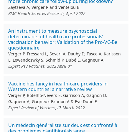
more chronic care follow-up during lockdown?
Zaytseva A, Verger P and Ventelou B
BMC Health Services Research, April 2022
An instrument to measure psychosocial
determinants of health care professionals’
vaccination behavior: Validation of the Pro-VC-Be
questionnaire
Verger P, Fressard L, Soveri A, Dauby D, Fasce A, Karlsson
L, Lewandoswky S, Schmid P, Dubé E, Gagneur A.
Expert Rev Vaccines. 2022 April 01
Vaccine hesitancy in health-care providers in
Western countries: a narrative review
Verger P, Botelho-Nevers E, Garrison A, Gagnon D,
Gagneur A, Gagneux-Brunon A & Eve Dubé E
Expert Review of Vaccines,17 March 2022
Un médecin généraliste sur deux est confronté à
des problèmes d’antibiorésistance