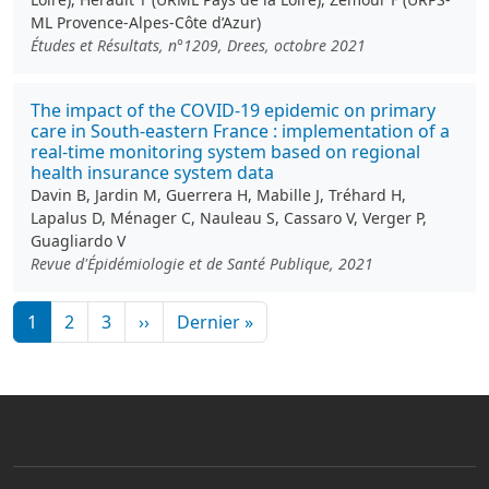
ML Provence-Alpes-Côte d’Azur)
Études et Résultats, n°1209, Drees, octobre 2021
The impact of the COVID-19 epidemic on primary
care in South-eastern France : implementation of a
real-time monitoring system based on regional
health insurance system data
Davin B, Jardin M, Guerrera H, Mabille J, Tréhard H,
Lapalus D, Ménager C, Nauleau S, Cassaro V, Verger P,
Guagliardo V
Revue d'Épidémiologie et de Santé Publique, 2021
Pagination
Page suivante
Dernière page
1
2
3
››
Dernier »