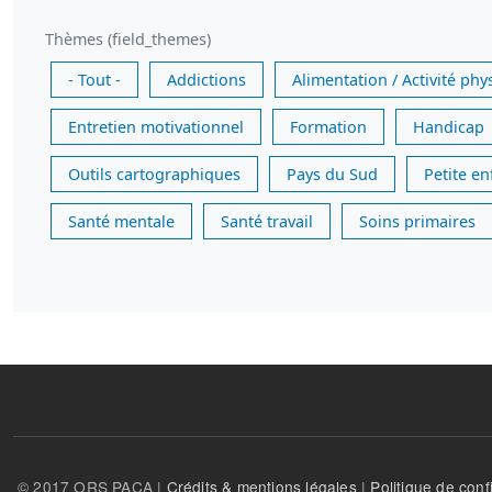
Thèmes (field_themes)
- Tout -
Addictions
Alimentation / Activité phy
Entretien motivationnel
Formation
Handicap
Outils cartographiques
Pays du Sud
Petite e
Santé mentale
Santé travail
Soins primaires
© 2017 ORS PACA |
Crédits & mentions légales
|
Politique de confi