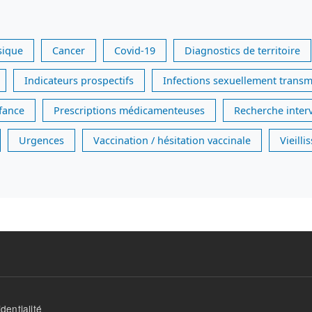
sique
Cancer
Covid-19
Diagnostics de territoire
Indicateurs prospectifs
Infections sexuellement transm
nfance
Prescriptions médicamenteuses
Recherche inter
Urgences
Vaccination / hésitation vaccinale
Vieill
dentialité