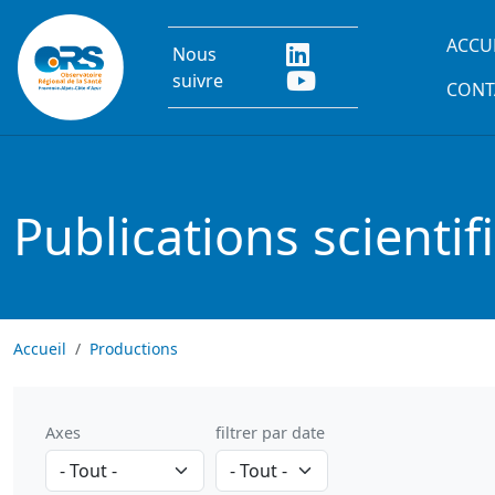
Aller au contenu principal
Main
ACCU
Nous
suivre
CONT
Publications scientif
Accueil
Productions
Axes
filtrer par date