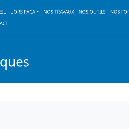
 navigation
EIL
L'ORS PACA
NOS TRAVAUX
NOS OUTILS
NOS FO
ACT
iques