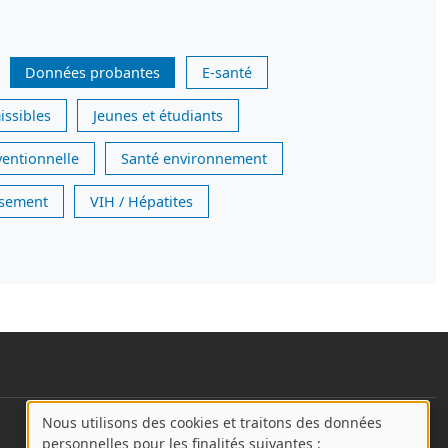
Données probantes
E-santé
issibles
Jeunes et étudiants
ventionnelle
Santé environnement
issement
VIH / Hépatites
Nous utilisons des cookies et traitons des données
User account menu
A
personnelles pour les finalités suivantes :
Se connecter