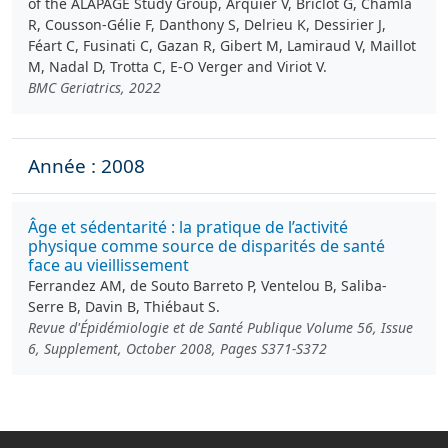
of the ALAPAGE Study Group, Arquier V, Briclot G, Chamla
R, Cousson‑Gélie F, Danthony S, Delrieu K, Dessirier J,
Féart C, Fusinati C, Gazan R, Gibert M, Lamiraud V, Maillot
M, Nadal D, Trotta C, E-O Verger and Viriot V.
BMC Geriatrics, 2022
Année : 2008
Âge et sédentarité : la pratique de l’activité
physique comme source de disparités de santé
face au vieillissement
Ferrandez AM, de Souto Barreto P, Ventelou B, Saliba-
Serre B, Davin B, Thiébaut S.
Revue d'Épidémiologie et de Santé Publique Volume 56, Issue
6, Supplement, October 2008, Pages S371-S372