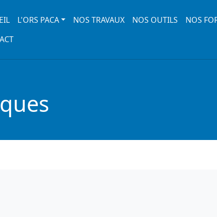
 navigation
EIL
L'ORS PACA
NOS TRAVAUX
NOS OUTILS
NOS FO
ACT
iques