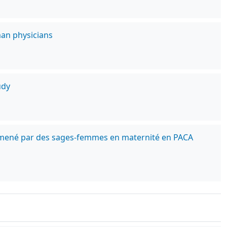
man physicians
udy
tile mené par des sages-femmes en maternité en PACA