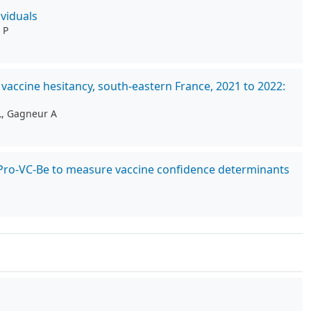
viduals
 P
vaccine hesitancy, south-eastern France, 2021 to 2022:
 L, Gagneur A
he Pro-VC-Be to measure vaccine confidence determinants