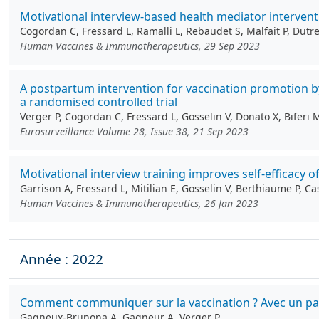
Motivational interview-based health mediator intervent
Cogordan C, Fressard L, Ramalli L, Rebaudet S, Malfait P, Dutr
Human Vaccines & Immunotherapeutics, 29 Sep 2023
A postpartum intervention for vaccination promotion by
a randomised controlled trial
Verger P, Cogordan C, Fressard L, Gosselin V, Donato X, Biferi
Eurosurveillance Volume 28, Issue 38, 21 Sep 2023
Motivational interview training improves self-efficacy 
Garrison A, Fressard L, Mitilian E, Gosselin V, Berthiaume P, 
Human Vaccines & Immunotherapeutics, 26 Jan 2023
Année : 2022
Comment communiquer sur la vaccination ? Avec un patie
Gagneux-Brunona A, Gagneur A, Verger P