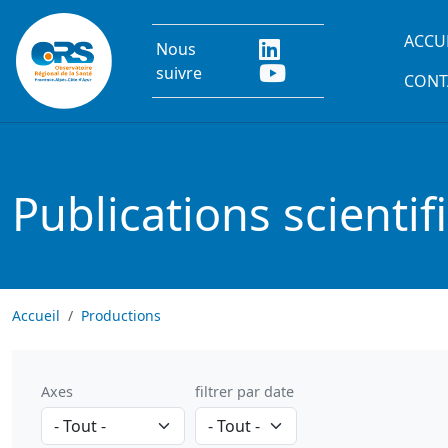
Aller au contenu principal
Main
ACCU
Nous
suivre
CONT
Publications scientif
Accueil
Productions
Axes
filtrer par date