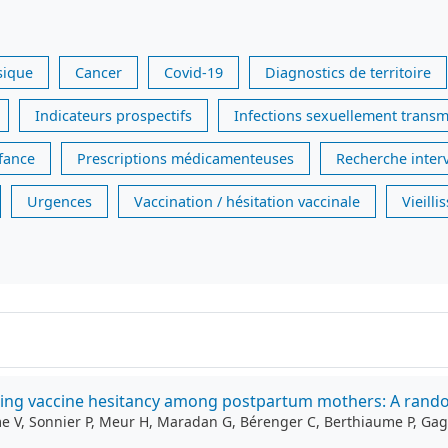
sique
Cancer
Covid-19
Diagnostics de territoire
Indicateurs prospectifs
Infections sexuellement transm
nfance
Prescriptions médicamenteuses
Recherche inter
Urgences
Vaccination / hésitation vaccinale
Vieill
cing vaccine hesitancy among postpartum mothers: A random
mme V, Sonnier P, Meur H, Maradan G, Bérenger C, Berthiaume P, Ga