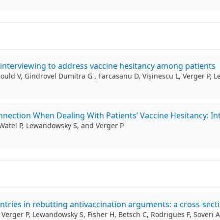
l interviewing to address vaccine hesitancy among patients
 Gould V, Gindrovel Dumitra G , Farcasanu D, Vișinescu L, Verger P,
nection When Dealing With Patients’ Vaccine Hesitancy: Inte
i-Watel P, Lewandowsky S, and Verger P
ntries in rebutting antivaccination arguments: a cross-sect
, Verger P, Lewandowsky S, Fisher H, Betsch C, Rodrigues F, Soveri A