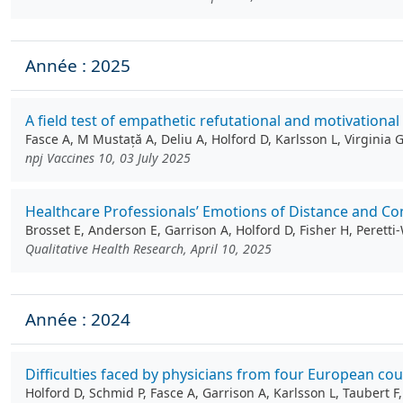
Année : 2025
A field test of empathetic refutational and motivationa
Fasce A, M Mustață A, Deliu A, Holford D, Karlsson L, Virginia
npj Vaccines 10, 03 July 2025
Healthcare Professionals’ Emotions of Distance and Con
Brosset E, Anderson E, Garrison A, Holford D, Fisher H, Perett
Qualitative Health Research, April 10, 2025
Année : 2024
Difficulties faced by physicians from four European cou
Holford D, Schmid P, Fasce A, Garrison A, Karlsson L, Taubert F