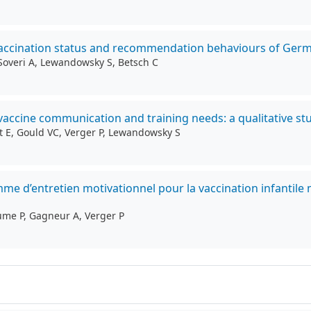
h vaccination status and recommendation behaviours of Ger
, Soveri A, Lewandowsky S, Betsch C
 vaccine communication and training needs: a qualitative st
et E, Gould VC, Verger P, Lewandowsky S
ogramme d’entretien motivationnel pour la vaccination infan
aume P, Gagneur A, Verger P