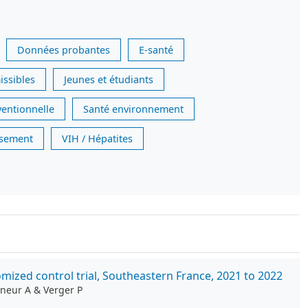
Données probantes
E-santé
issibles
Jeunes et étudiants
ventionnelle
Santé environnement
issement
VIH / Hépatites
ized control trial, Southeastern France, 2021 to 2022
gneur A & Verger P