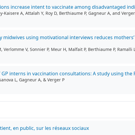
ions increase intent to vaccinate among disadvantaged indi
ey-Kaisere A, Attalah Y, Roy D, Berthiaume P, Gagneur A, and Verger
 midwives using motivational interviews reduces mothers’ 
 M, Verlomme V, Sonnier P, Meur H, Malfait P, Berthiaume P, Ramalli
of GP interns in vaccination consultations: A study using t
Casanova L, Gagneur A, & Verger P
nt, en public, sur les réseaux sociaux