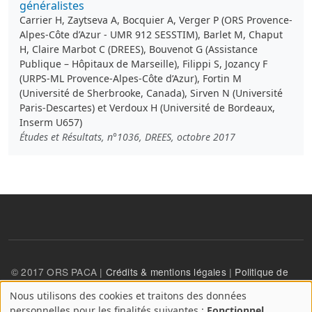
généralistes
Carrier H, Zaytseva A, Bocquier A, Verger P (ORS Provence-
Alpes-Côte d’Azur - UMR 912 SESSTIM), Barlet M, Chaput
H, Claire Marbot C (DREES), Bouvenot G (Assistance
Publique – Hôpitaux de Marseille), Filippi S, Jozancy F
(URPS-ML Provence-Alpes-Côte d’Azur), Fortin M
(Université de Sherbrooke, Canada), Sirven N (Université
Paris-Descartes) et Verdoux H (Université de Bordeaux,
Inserm U657)
Études et Résultats, n°1036, DREES, octobre 2017
© 2017 ORS PACA |
Crédits & mentions légales
|
Politique de
confidentialité
Nous utilisons des cookies et traitons des données
A
personnelles pour les finalités suivantes :
Fonctionnel,