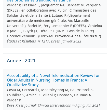
des problèmes d’antibiorésistance
Verger P, Fressard L, Jacquemot A-F, Bergeat M, Vergier N
(DREES), en collaboration avec Pulcini C (ministère des
Solidarités et de la Santé ), Lutaud R (département
universitaire de médecine générale, Aix-Marseille
Université ), Barlet M, Fery-Lemonnier E (DREES), Ventelou
B (AMSE), Buyck J-F, Hérault T (URML Pays de la Loire),
Florence Zemour F (URPS-ML Provence-Alpes-Côte d’Azur)
Études et Résultats, n°1217, Drees, janvier 2022
Année : 2021
Acceptability of a Novel Telemedication Review for
Older Adults in Nursing Homes in France: A
Qualitative Study
Costa M, Correard F, Montaleytang M, Baumstarck K,
Loubière S, Amichi K, Villani P, Honore S, Daumas A,
Verger P
Dove Press journal: Clinical Interventions in Aging, Jan 2021