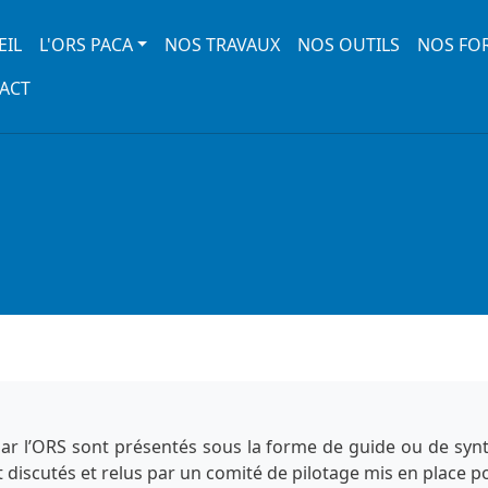
 navigation
EIL
L'ORS PACA
NOS TRAVAUX
NOS OUTILS
NOS FO
ACT
 par l’ORS sont présentés sous la forme de guide ou de sy
t discutés et relus par un comité de pilotage mis en place p