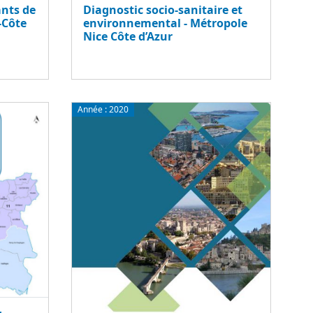
ants de
Diagnostic socio-sanitaire et
-Côte
environnemental - Métropole
Nice Côte d’Azur
Année :
2020