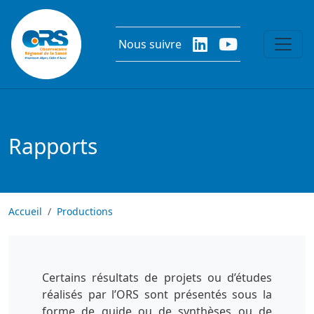
Aller au contenu principal
Nous suivre
Rapports
Accueil
Productions
Certains résultats de projets ou d’études
réalisés par l’ORS sont présentés sous la
forme de guide ou de synthèses ou de