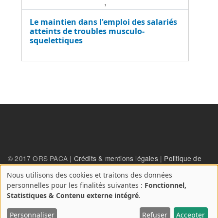
Le maintien dans l'emploi des salariés
atteints de troubles musculo-
squelettiques
© 2017 ORS PACA |
Crédits & mentions légales
|
Politique de
confidentialité
Nous utilisons des cookies et traitons des données
A
personnelles pour les finalités suivantes :
Fonctionnel,
propos
User account menu
Statistiques & Contenu externe intégré
.
Se connecter
des
cookies
Personnaliser
Refuser
Accepter