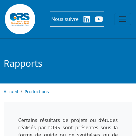
Aller au contenu principal
Nous suivre
Rapports
Accueil
Productions
Certains résultats de projets ou d’études
réalisés par l’ORS sont présentés sous la
forme de guide ou de synthèses ou de