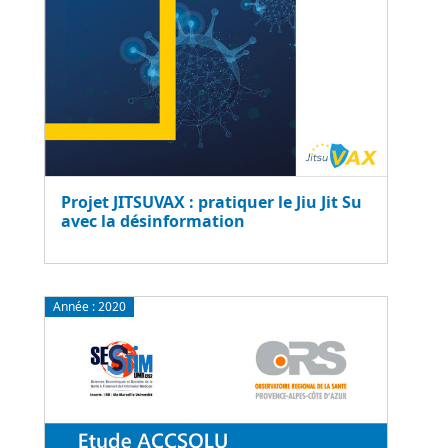
Projet JITSUVAX : pratiquer le Jiu Jit Su
avec la désinformation
Année :
2020