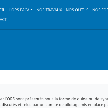
 navigation
EIL
L'ORS PACA
NOS TRAVAUX
NOS OUTILS
NOS FO
ACT
 par l’ORS sont présentés sous la forme de guide ou de sy
t discutés et relus par un comité de pilotage mis en place p