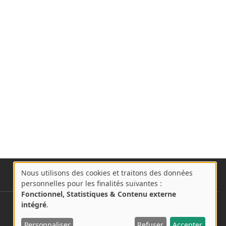
Nous utilisons des cookies et traitons des données
A
personnelles pour les finalités suivantes :
propos
Fonctionnel, Statistiques & Contenu externe
des
intégré
.
User account menu
Se connecter
cookies
Personnaliser
Refuser
Accepter