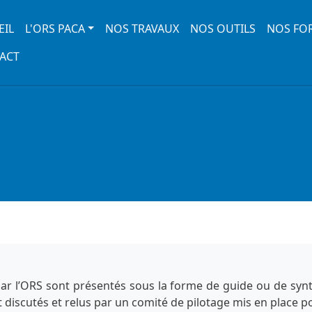
 navigation
EIL
L'ORS PACA
NOS TRAVAUX
NOS OUTILS
NOS FO
ACT
 par l’ORS sont présentés sous la forme de guide ou de sy
t discutés et relus par un comité de pilotage mis en place p