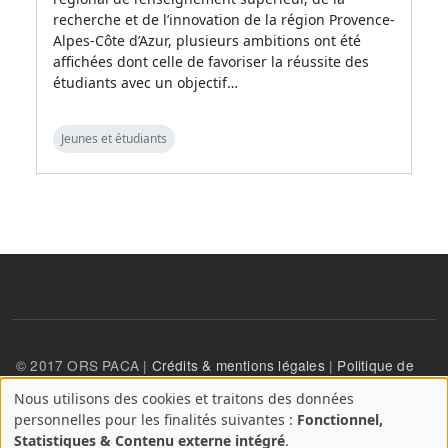
recherche et de l’innovation de la région Provence-
Alpes-Côte d’Azur, plusieurs ambitions ont été
affichées dont celle de favoriser la réussite des
étudiants avec un objectif…
Jeunes et étudiants
© 2017 ORS PACA |
Crédits & mentions légales
|
Politique de
confidentialité
Nous utilisons des cookies et traitons des données
A
personnelles pour les finalités suivantes :
Fonctionnel,
propos
User account menu
Statistiques & Contenu externe intégré
.