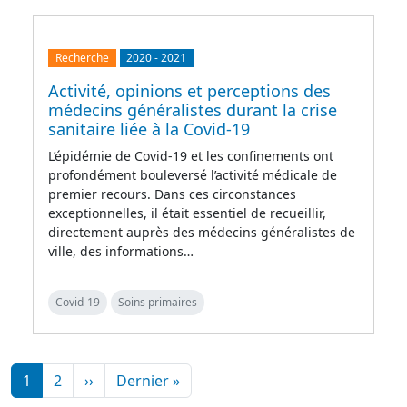
Recherche
2020
-
2021
Activité, opinions et perceptions des
médecins généralistes durant la crise
sanitaire liée à la Covid-19
L’épidémie de Covid-19 et les confinements ont
profondément bouleversé l’activité médicale de
premier recours. Dans ces circonstances
exceptionnelles, il était essentiel de recueillir,
directement auprès des médecins généralistes de
ville, des informations…
Covid-19
Soins primaires
Pagination
Page suivante
Dernière page
1
2
››
Dernier »