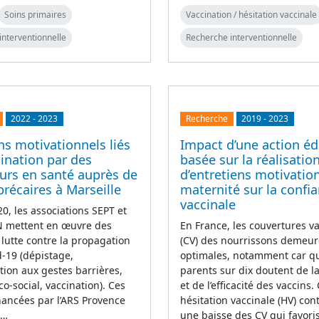
Soins primaires
Vaccination / hésitation vaccinale
interventionnelle
Recherche interventionnelle
2022
-
2023
Recherche
2019
-
2023
ns motivationnels liés
Impact d’une action éd
cination par des
basée sur la réalisatio
urs en santé auprès de
d’entretiens motivatio
précaires à Marseille
maternité sur la confi
vaccinale
0, les associations SEPT et
mettent en œuvre des
En France, les couvertures v
 lutte contre la propagation
(CV) des nourrissons demeur
d-19 (dépistage,
optimales, notamment car q
ation aux gestes barrières,
parents sur dix doutent de la
co-social, vaccination). Ces
et de l’efficacité des vaccins.
inancées par l’ARS Provence
hésitation vaccinale (HV) con
e…
une baisse des CV qui favori