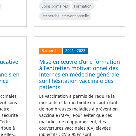
Soins primaires
Formation
Recherche interventionnelle
Recherche
2021
-
2022
ucative
Mise en œuvre d'une formation
n
à l'entretien motivationnel des
nnels en
internes en médecine générale
ance
sur l'hésitation vaccinale des
patients
accinales
La vaccination a permis de réduire la
ent sous-
mortalité et la morbidité en contrôlant
uatre
de nombreuses maladies à prévention
 sécurité
vaccinale (MPV). Pour éviter que ces
 Cette
maladies ne réapparaissent, des
tribue à
couvertures vaccinales (CV) élevées
se elle-…
(objectifs : CV ≥ 95%) sont…