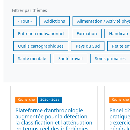
Filtrer par thèmes
- Tout -
Addictions
Alimentation / Activité phy
Entretien motivationnel
Formation
Handicap
Outils cartographiques
Pays du Sud
Petite e
Santé mentale
Santé travail
Soins primaires
Recherche
2026
-
2029
Recherche
Plateforme d’anthropologie
Panel d’
augmentée pour la détection,
pratique
la classification et l’atténuation
d’exerc
en temps réel des infodémies,
générale