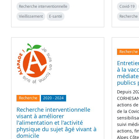
Recherche interventionnelle
Covid-19
Vieillissement
E-santé
Recherche 
Recherche
Entretie
à la vac
médiate
publics 
Depuis 202
CORHESAN 
Recherche
2020
-
2024
actions de
Recherche interventionnelle
de la Covi
visant à améliorer
sensibilis
l'alimentation et l'activité
suivi médi
physique du sujet âgé vivant à
actions, f
domicile
Alpes Côt