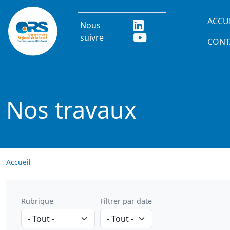
Aller au contenu principal
Main
ACCU
Nous
suivre
CONT
Nos travaux
Accueil
Rubrique
Filtrer par date