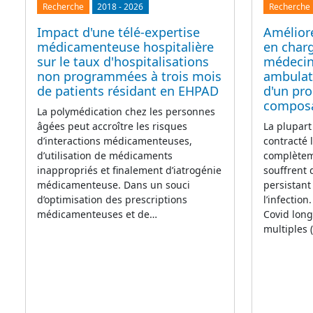
Recherche
2018
-
2026
Recherche
Impact d'une télé-expertise
Améliore
médicamenteuse hospitalière
en char
sur le taux d'hospitalisations
médecin
non programmées à trois mois
ambulato
de patients résidant en EHPAD
d'un pr
compos
La polymédication chez les personnes
âgées peut accroître les risques
La plupart
d’interactions médicamenteuses,
contracté 
d’utilisation de médicaments
complètem
inappropriés et finalement d’iatrogénie
souffrent
médicamenteuse. Dans un souci
persistant
d’optimisation des prescriptions
l’infectio
médicamenteuses et de…
Covid lon
multiples 