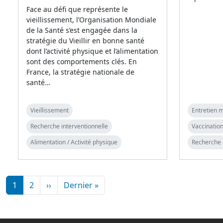
Face au défi que représente le
vieillissement, l’Organisation Mondiale
de la Santé s’est engagée dans la
stratégie du Vieillir en bonne santé
dont l’activité physique et l’alimentation
sont des comportements clés. En
France, la stratégie nationale de
santé…
Vieillissement
Entretien m
Recherche interventionnelle
Vaccination
Alimentation / Activité physique
Recherche 
Pagination
Page suivante
Dernière page
1
2
››
Dernier »