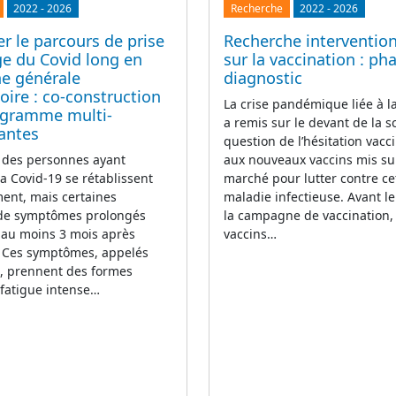
2022
-
2026
Recherche
2022
-
2026
r le parcours de prise
Recherche intervention
ge du Covid long en
sur la vaccination : ph
e générale
diagnostic
ire : co-construction
La crise pandémique liée à 
ogramme multi-
a remis sur le devant de la s
antes
question de l’hésitation vacci
 des personnes ayant
aux nouveaux vaccins mis su
la Covid-19 se rétablissent
marché pour lutter contre ce
ent, mais certaines
maladie infectieuse. Avant l
 de symptômes prolongés
la campagne de vaccination,
 au moins 3 mois après
vaccins…
n. Ces symptômes, appelés
g, prennent des formes
(fatigue intense…