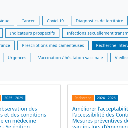
sique
Cancer
Covid-19
Diagnostics de territoire
Indicateurs prospectifs
Infections sexuellement transm
nfance
Prescriptions médicamenteuses
Recherche inter
Urgences
Vaccination / hésitation vaccinale
Vieill
2025
-
2029
Recherche
2024
-
2026
observation des
Améliorer l'acceptabili
s et des conditions
l'accessibilité des Cont
ice en médecine
Mesures préventives d
 - 5e édition
vaccins lors d'émerge