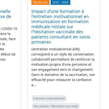
Recherche
2022
-
2026
nelle
Impact d'une formation à
ase de
l'entretien motivationnel en
immunisation en formation
médicale initiale sur
la COVID-19
l'hésitation vaccinale des
cène la
patients consultant en soins
nale, face
primaires
r le
tte
L’entretien motivationnel (EM)
e début de
correspond à un style de conversation
 ces
collaboratif permettant de renforcer la
motivation propre d’une personne et
son engagement vers le changement.
Dans le domaine de la vaccination, son
efficacité pour restaurer la confiance
a…
Entretien motivationnel
Vaccination / hésitation vaccinale