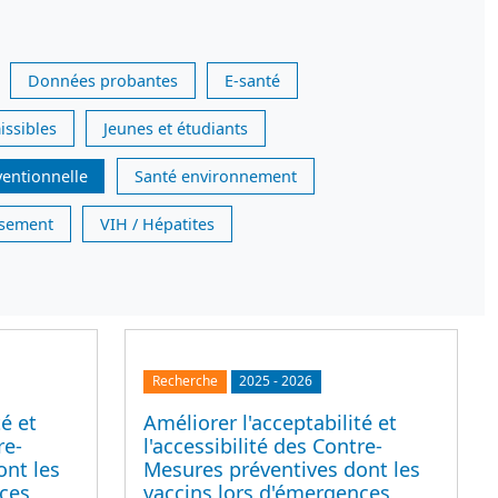
Données probantes
E-santé
issibles
Jeunes et étudiants
ventionnelle
Santé environnement
issement
VIH / Hépatites
Recherche
2025
-
2026
té et
Améliorer l'acceptabilité et
re-
l'accessibilité des Contre-
ont les
Mesures préventives dont les
nces
vaccins lors d'émergences