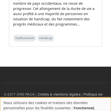
nombre de pays occidentaux, ne cesse de
progresser. Cet allongement de la durée de vie a
aussi profité à une majorité de personnes en
situation de handicap, du fait notamment des
progrès médicaux et des programmes…
Vieillissement
Handicap
© 2017 ORS PACA |
Crédits & mentions légales
|
Politique de
confidentialité
Nous utilisons des cookies et traitons des données
A
personnelles pour les finalités suivantes :
Fonctionnel,