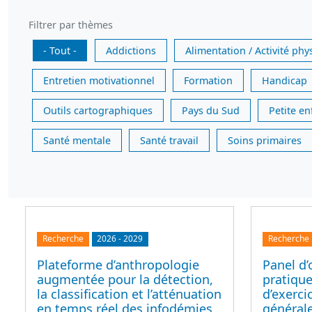
Filtrer par thèmes
- Tout -
Addictions
Alimentation / Activité phy
Entretien motivationnel
Formation
Handicap
Outils cartographiques
Pays du Sud
Petite e
Santé mentale
Santé travail
Soins primaires
Recherche
2026
-
2029
Recherche
Plateforme d’anthropologie
Panel d’
augmentée pour la détection,
pratique
la classification et l’atténuation
d’exerc
en temps réel des infodémies,
générale