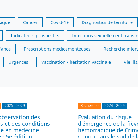
sique
Cancer
Covid-19
Diagnostics de territoire
Indicateurs prospectifs
Infections sexuellement transm
nfance
Prescriptions médicamenteuses
Recherche inter
Urgences
Vaccination / hésitation vaccinale
Vieill
2025
-
2029
Recherche
2024
-
2029
observation des
Evaluation du risque
s et des conditions
d'émergence de la fièv
ice en médecine
hémorragique de Crim
 - 5e édition
Congo dans le sud de l