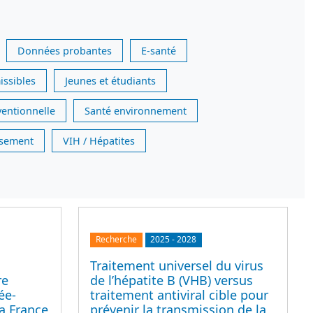
Données probantes
E-santé
issibles
Jeunes et étudiants
ventionnelle
Santé environnement
issement
VIH / Hépatites
Recherche
2025
-
2028
Traitement universel du virus
re
de l’hépatite B (VHB) versus
ée-
traitement antiviral cible pour
a France
prévenir la transmission de la