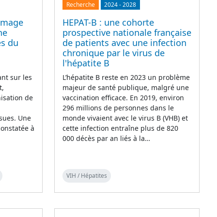
Recherche
2024
-
2028
’image
HEPAT-B : une cohorte
he
prospective nationale française
es du
de patients avec une infection
chronique par le virus de
l'hépatite B
nt sur les
L’hépatite B reste en 2023 un problème
t,
majeur de santé publique, malgré une
isation de
vaccination efficace. En 2019, environ
296 millions de personnes dans le
ssues. Une
monde vivaient avec le virus B (VHB) et
constatée à
cette infection entraîne plus de 820
000 décès par an liés à la…
VIH / Hépatites