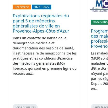
Recherche
2025
-
2027
Exploitations régionales du
panel 5 de médecins
Observatio
généralistes de ville en
Provence-Alpes-Côte-d’Azur
Program
des mala
Dans un contexte de baisse de la
professi
démographie médicale et
Provenc
d’augmentation des besoins de santé,
il est nécessaire de mieux connaître les
Les maladi
pratiques et les conditions d’exercice
(MCP) sont
des médecins généralistes (MG)
maladies 
libéraux, qui sont en première ligne du
d’être d’or
recours aux…
n’ayant pas
par les ré
Depuis 200
en…
Soins primaires
Santé trava