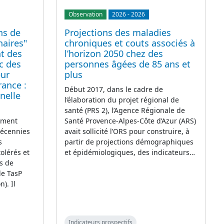
Observation
2026
-
2026
ons de
Projections des maladies
naires"
chroniques et couts associés à
t des
l’horizon 2050 chez des
c des
personnes âgées de 85 ans et
ur
plus
rance :
Début 2017, dans le cadre de
nelle
l’élaboration du projet régional de
santé (PRS 2), l’Agence Régionale de
lement
Santé Provence-Alpes-Côte d’Azur (ARS)
décennies
avait sollicité l’ORS pour construire, à
s
partir de projections démographiques
olérés et
et épidémiologiques, des indicateurs…
s de
le TasP
). Il
Indicateurs prospectifs