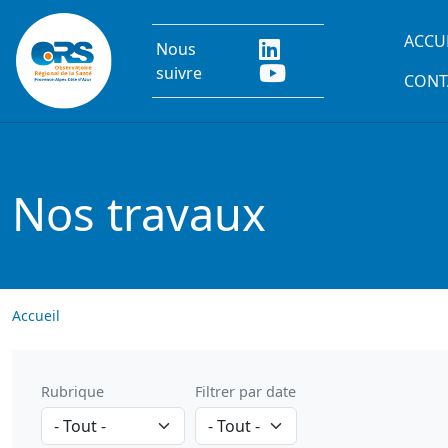
Aller au contenu principal
Main
ACCU
Nous
suivre
CONT
Nos travaux
Accueil
Rubrique
Filtrer par date