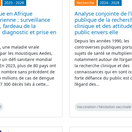
2025
-
2028
Recherche
2024
-
2028
ue en Afrique
Analyse conjointe de l
ienne : surveillance
publique de la recherc
, fardeau de la
clinique et des attitud
 diagnostic et prise en
public envers elle
Depuis les années 1990, les
 une maladie virale
controverses publiques porta
 par les moustiques Aedes,
sujets de santé se multiplien
 un défi sanitaire mondial
notamment autour de l’organ
 En 2023, plus de 80 pays ont
la recherche clinique et des
n nombre sans précédent de
connaissances qui en sont i
5 millions de cas de dengue
forte défiance du public est 
 7 300 décès liés à cette…
l’égard des…
d
Vaccination / hésitation vaccinale