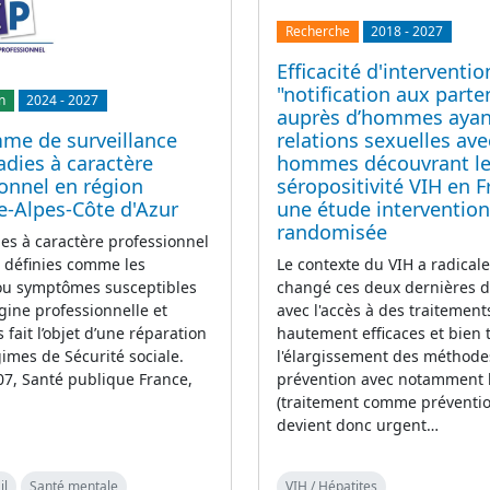
Recherche
2018
-
2027
Efficacité d'interventi
"notification aux parte
n
2024
-
2027
auprès d’hommes ayan
relations sexuelles ave
me de surveillance
hommes découvrant le
dies à caractère
séropositivité VIH en F
onnel en région
une étude intervention
e-Alpes-Côte d'Azur
randomisée
es à caractère professionnel
Le contexte du VIH a radica
 définies comme les
changé ces deux dernières 
ou symptômes susceptibles
avec l'accès à des traitement
igine professionnelle et
hautement efficaces et bien t
 fait l’objet d’une réparation
l'élargissement des méthode
gimes de Sécurité sociale.
prévention avec notamment 
7, Santé publique France,
(traitement comme prévention
devient donc urgent…
il
Santé mentale
VIH / Hépatites