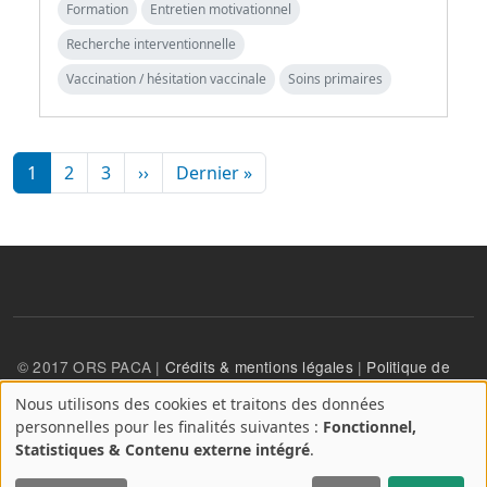
Formation
Entretien motivationnel
Recherche interventionnelle
Vaccination / hésitation vaccinale
Soins primaires
Pagination
Page suivante
Dernière page
1
2
3
››
Dernier »
© 2017 ORS PACA |
Crédits & mentions légales
|
Politique de
confidentialité
Nous utilisons des cookies et traitons des données
A
personnelles pour les finalités suivantes :
Fonctionnel,
propos
User account menu
Statistiques & Contenu externe intégré
.
Se connecter
des