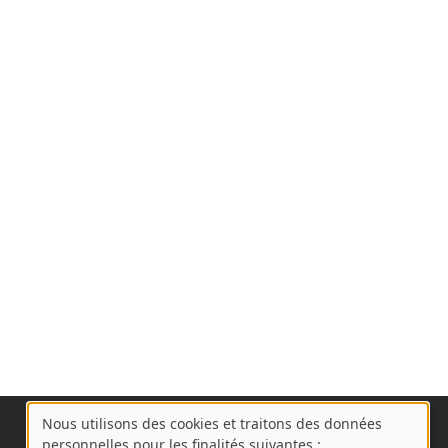
Nous utilisons des cookies et traitons des données
A
personnelles pour les finalités suivantes :