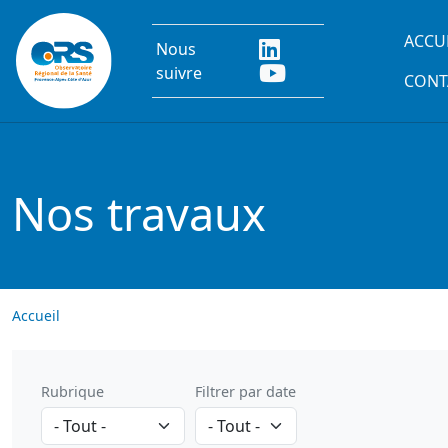
Aller au contenu principal
Main
ACCU
Nous
suivre
CONT
Nos travaux
Accueil
Rubrique
Filtrer par date