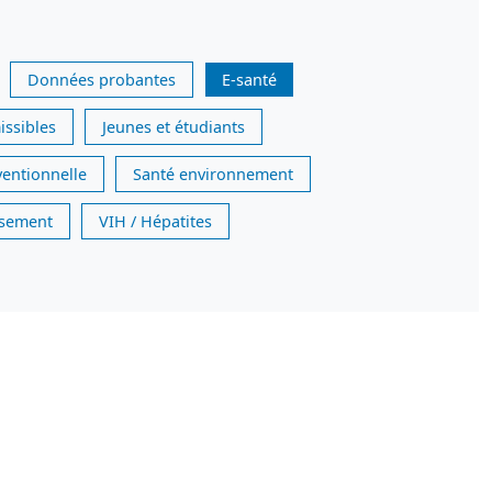
Données probantes
E-santé
issibles
Jeunes et étudiants
ventionnelle
Santé environnement
issement
VIH / Hépatites