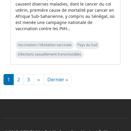
causent diverses maladies, dont le cancer du col
utérin, première cause de mortalité par cancer en
Afrique Sub-Saharienne, y compris au Sénégal, où
est menée une campagne nationale de
vaccination contre les PVH…
Vaccination / hésitation vaccinale
Pays du Sud
Infections sexuellement transmissibles
Pagination
Page suivante
Dernière page
1
2
3
››
Dernier »