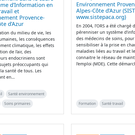
Environnement Proven
ème d’Information en
Alpes-Côte d’Azur (SIS
ravail et
www.sistepaca.org)
nement Provence-
te d’Azur
En 2004, l’ORS a été chargé d
pérenniser un système d’inf
tion du milieu de vie, les
des médecins de soins, pour
humaines, les conséquences
sensibiliser à la prise en ch
ent climatique, les effets
maladies liées au travail et l
tion de l’air, des
connaitre le réseau de main
urs endocriniens sont
l’emploi (MDE). Cette démar
sujets préoccupants qui
la santé de tous. Les
ont en…
il
Santé environnement
Soins primaires
Formation
Santé travail