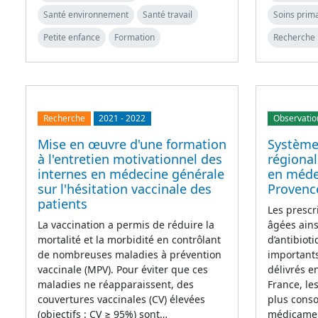
Santé environnement
Santé travail
Soins prim
Petite enfance
Formation
Recherche 
Recherche
2021
-
2022
Observatio
Mise en œuvre d'une formation
Système
à l'entretien motivationnel des
régional
internes en médecine générale
en médec
sur l'hésitation vaccinale des
Provenc
patients
Les prescr
La vaccination a permis de réduire la
âgées ains
mortalité et la morbidité en contrôlant
d’antibiot
de nombreuses maladies à prévention
importants
vaccinale (MPV). Pour éviter que ces
délivrés e
maladies ne réapparaissent, des
France, le
couvertures vaccinales (CV) élevées
plus cons
(objectifs : CV ≥ 95%) sont…
médicame