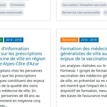
aires
Formation
Vaccination / hésitation vaccinale
interventionnelle
Recherche interventionnelle
F
n
2014
-
2018
Recherche
2016
-
2018
 d’information
Formation des médeci
 sur les prescriptions
généralistes de ville a
ine de ville en région
enjeux de la vaccinati
e-Alpes-Côte d'Azur
Les analyses réalisées sur le 
iptions chez les personnes
Formevac 1 (projet de format
i que les prescriptions
vaccination des médecins gé
iques constituent des enjeux
de ville, en présentiel ou en 
 de la qualité des soins
ont montré que l’impact de c
n médecine de ville. En
dispositif de formation, mesu
s personnes de 80 ans ou
des bases de l’assurance ma
omment en moyenne cinq
nts…