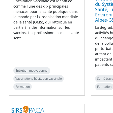
L'hésitation vaccinale est identifiée
du Syst
comme l'une des dix principales
Santé, T
menaces pour la santé publique dans
Environ
le monde par l'Organisation mondiale
Alpes-Cô
de la santé (OMS), qui l'attribue en
partie à la désinformation sur les
La dégrada
vaccins. Les professionnels de la santé
activités 
sont…
du changem
de la pollu
perturbate
autant de 
impactent 
patients s
Entretien motivationnel
Vaccination / hésitation vaccinale
Santé trava
Formation
Formation