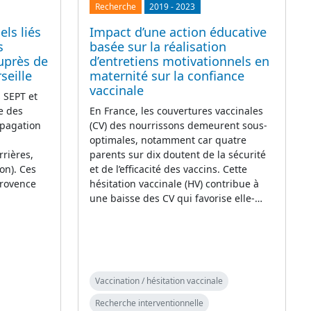
Recherche
2019
-
2023
ls liés
Impact d’une action éducative
s
basée sur la réalisation
uprès de
d’entretiens motivationnels en
seille
maternité sur la confiance
vaccinale
s SEPT et
e des
En France, les couvertures vaccinales
opagation
(CV) des nourrissons demeurent sous-
optimales, notamment car quatre
rrières,
parents sur dix doutent de la sécurité
on). Ces
et de l’efficacité des vaccins. Cette
Provence
hésitation vaccinale (HV) contribue à
une baisse des CV qui favorise elle-…
Vaccination / hésitation vaccinale
Recherche interventionnelle