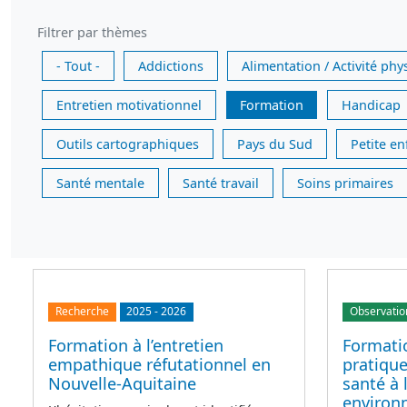
Filtrer par thèmes
- Tout -
Addictions
Alimentation / Activité phy
Entretien motivationnel
Formation
Handicap
Outils cartographiques
Pays du Sud
Petite e
Santé mentale
Santé travail
Soins primaires
Recherche
2025
-
2026
Observatio
Formation à l’entretien
Formatio
empathique réfutationnel en
pratique
Nouvelle-Aquitaine
santé à 
environ