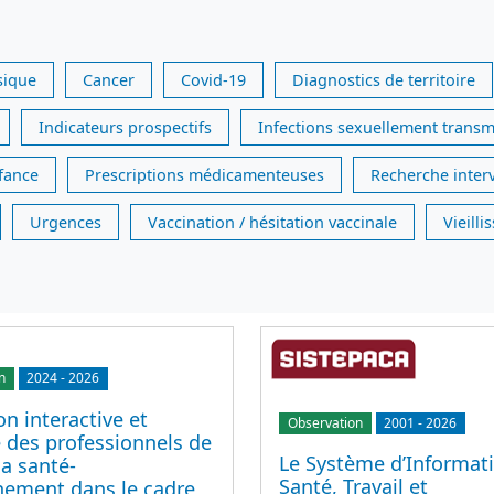
sique
Cancer
Covid-19
Diagnostics de territoire
Indicateurs prospectifs
Infections sexuellement transm
nfance
Prescriptions médicamenteuses
Recherche inter
Urgences
Vaccination / hésitation vaccinale
Vieill
n
2024
-
2026
n interactive et
Observation
2001
-
2026
 des professionnels de
Le Système d’Informat
la santé-
Santé, Travail et
nement dans le cadre