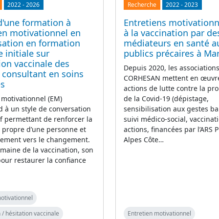
2022
-
2026
Recherche
2022
-
2023
d'une formation à
Entretiens motivationne
ien motivationnel en
à la vaccination par de
ation en formation
médiateurs en santé a
 initiale sur
publics précaires à Mar
tion vaccinale des
Depuis 2020, les association
 consultant en soins
CORHESAN mettent en œuvr
es
actions de lutte contre la pr
n motivationnel (EM)
de la Covid-19 (dépistage,
 à un style de conversation
sensibilisation aux gestes ba
if permettant de renforcer la
suivi médico-social, vaccinati
 propre d’une personne et
actions, financées par l’ARS 
ement vers le changement.
Alpes Côte…
maine de la vaccination, son
 pour restaurer la confiance
otivationnel
 / hésitation vaccinale
Entretien motivationnel