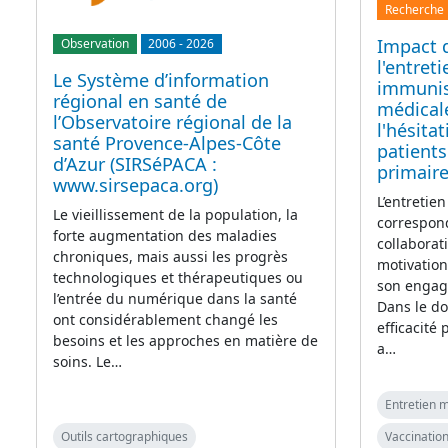
Recherche
Impact 
Observation
2006
-
2026
l'entret
Le Système d’information
immunis
régional en santé de
médicale
l’Observatoire régional de la
l'hésita
santé Provence-Alpes-Côte
patients
d’Azur (SIRSéPACA :
primair
www.sirsepaca.org)
L’entretie
Le vieillissement de la population, la
correspond
forte augmentation des maladies
collaborat
chroniques, mais aussi les progrès
motivation
technologiques et thérapeutiques ou
son engag
l’entrée du numérique dans la santé
Dans le do
ont considérablement changé les
efficacité
besoins et les approches en matière de
a…
soins. Le…
Entretien m
Outils cartographiques
Vaccination