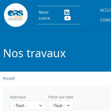
Aller au contenu principal
Main
ACCU
Nous
suivre
CONT
Nos travaux
Accueil
Rubrique
Filtrer par date