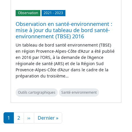
Observation
2021
-
2023
Observation en santé-environnement :
mise à jour du tableau de bord santé-
environnement (TBSE) 2016
Un tableau de bord santé environnement (TBSE)
en région Provence-Alpes-Côte d’Azur a été publié
en 2016 par l’ORS, à la demande de l’Agence
régionale de santé (ARS) et de la Région Sud
Provence-Alpes-Côte d’Azur dans le cadre de la
préparation du troisième…
Outils cartographiques
Santé environnement
Pagination
Page suivante
Dernière page
1
2
››
Dernier »