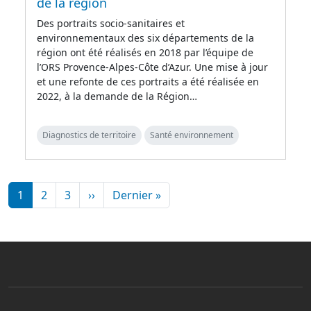
de la région
Des portraits socio-sanitaires et
environnementaux des six départements de la
région ont été réalisés en 2018 par l’équipe de
l’ORS Provence-Alpes-Côte d’Azur. Une mise à jour
et une refonte de ces portraits a été réalisée en
2022, à la demande de la Région…
Diagnostics de territoire
Santé environnement
Pagination
Page suivante
Dernière page
1
2
3
››
Dernier »