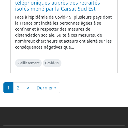
téléphoniques auprès des retraités
isolés mené par la Carsat Sud Est
Face à l’épidémie de Covid-19, plusieurs pays dont
la France ont incité les personnes âgées à se
confiner et à respecter des mesures de
distanciation sociale. Suite à ces mesures, de
nombreux chercheurs et acteurs ont alerté sur les
conséquences négatives que…
Vieillissement
Covid-19
Pagination
Page suivante
Dernière page
1
2
››
Dernier »