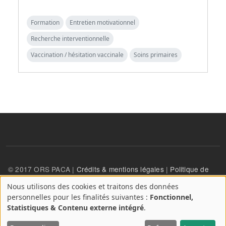
Formation
Entretien motivationnel
Recherche interventionnelle
Vaccination / hésitation vaccinale
Soins primaires
© 2017 ORS PACA |
Crédits & mentions légales
|
Politique de
confidentialité
Nous utilisons des cookies et traitons des données
A
personnelles pour les finalités suivantes :
Fonctionnel,
propos
User account menu
Statistiques & Contenu externe intégré
.
Se connecter
des