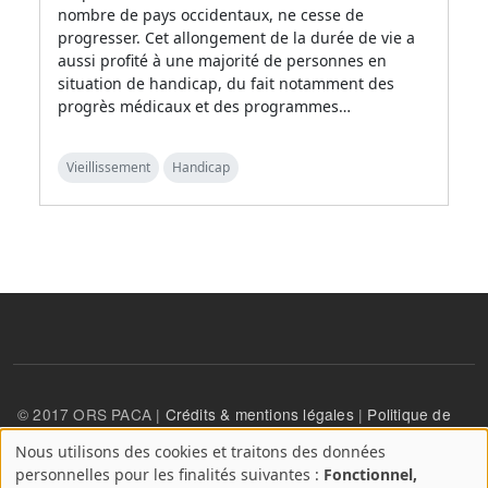
nombre de pays occidentaux, ne cesse de
progresser. Cet allongement de la durée de vie a
aussi profité à une majorité de personnes en
situation de handicap, du fait notamment des
progrès médicaux et des programmes…
Vieillissement
Handicap
© 2017 ORS PACA |
Crédits & mentions légales
|
Politique de
confidentialité
Nous utilisons des cookies et traitons des données
A
personnelles pour les finalités suivantes :
Fonctionnel,