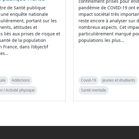
confinement prises pour end
tre de Santé publique
pandémie de COVID-19 ont 
 une enquête nationale
impact sociétal très importan
lièrement, portant sur les
reste encore à analyser sur 
nts, attitudes et
nombreux aspects. Cet impac
s liés aux prises de risque et
particulièrement marqué pou
 santé de la population
populations les plus…
n France, dans l’objectif
 les…
ale
Addictions
Covid-19
Jeunes et étudiants
n / Activité physique
Santé mentale