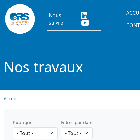
Aller au contenu principal
Main
ACCU
Nous
suivre
CONT
Nos travaux
Accueil
Rubrique
Filtrer par date