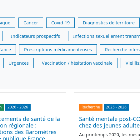
sique
Cancer
Covid-19
Diagnostics de territoire
Indicateurs prospectifs
Infections sexuellement transm
nfance
Prescriptions médicamenteuses
Recherche inter
Urgences
Vaccination / hésitation vaccinale
Vieill
n
2026
-
2026
Recherche
2025
-
2026
ements de santé de la
Santé mentale post-C
on régionale :
chez des jeunes adulte
ations des Baromètres
Au printemps 2020, les mesu
é publique France