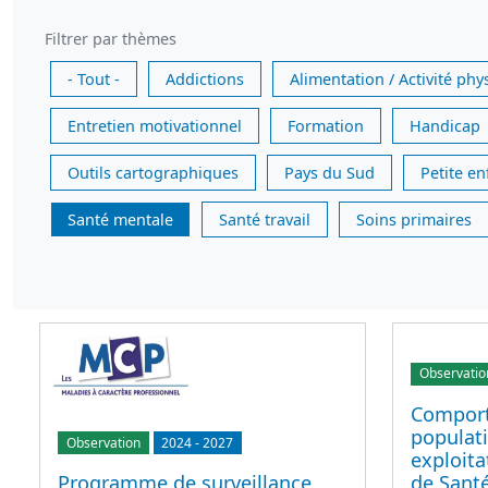
Filtrer par thèmes
- Tout -
Addictions
Alimentation / Activité phy
Entretien motivationnel
Formation
Handicap
Outils cartographiques
Pays du Sud
Petite e
Santé mentale
Santé travail
Soins primaires
Observatio
Comport
populati
Observation
2024
-
2027
exploit
de Sant
Programme de surveillance